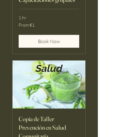
1 hr
From
From €1
1
euro
Book Now
Copia de Taller
Prevención en Salud
Comunitaria