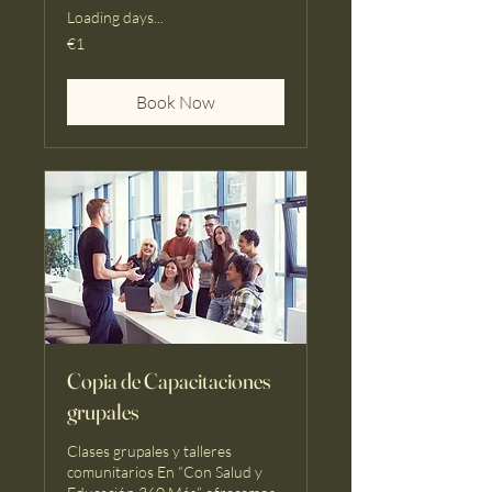
Loading days...
1
€1
euro
Book Now
Copia de Capacitaciones
grupales
Clases grupales y talleres
comunitarios En “Con Salud y