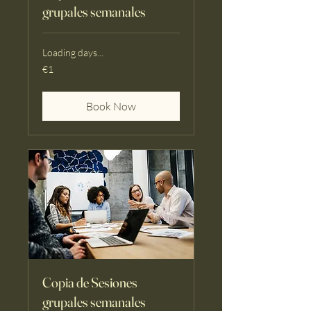
grupales semanales
Loading days...
1
€1
euro
Book Now
Copia de Sesiones
grupales semanales