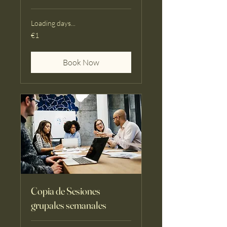
Loading days...
1
€1
euro
Book Now
Copia de Sesiones
grupales semanales