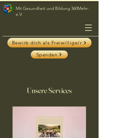
Mit Gesundheit und Bildung 360Mehr-
e.V.
Bewirb dich als Freiwillige/r
Spenden
Unsere Services