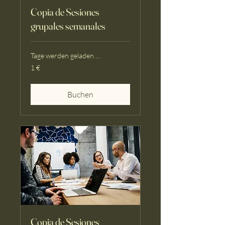
Copia de Sesiones
grupales semanales
Tage werden geladen ...
1
1 €
Euro
Buchen
Copia de Sesiones