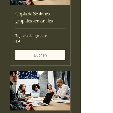
Copia de Sesiones
grupales semanales
Tage werden geladen ...
1
1 €
Euro
Buchen