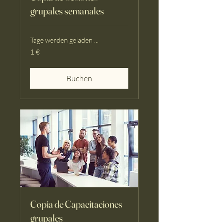
grupales semanales
Tage werden geladen ...
1
1 €
Euro
Buchen
Copia de Capacitaciones
grupales